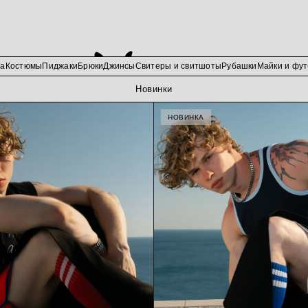
да
Костюмы
Пиджаки
Брюки
Джинсы
Свитеры и свитшоты
Рубашки
Майки и фут
Новинки
НОВИНКА