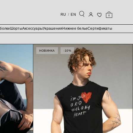
RU
EN
0
болки
Шорты
Аксессуары
Украшения
Нижнее белье
Сертификаты
НОВИНКА
-10%