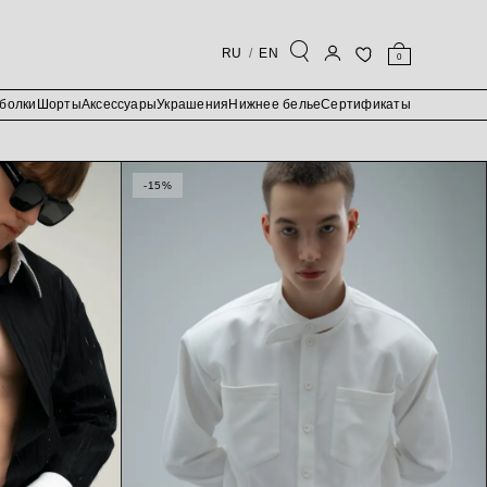
RU
EN
0
болки
Шорты
Аксессуары
Украшения
Нижнее белье
Сертификаты
-15%