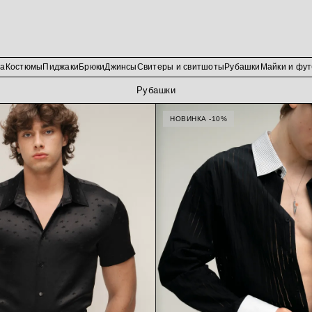
да
Костюмы
Пиджаки
Брюки
Джинсы
Свитеры и свитшоты
Рубашки
Майки и фут
Рубашки
НОВИНКА -10%