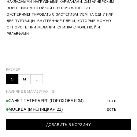
НАКЛАДНЫМИ НАГРУДНЫМИ КАРМАНАМИ, ДИЗАЙНЕРСКИМ
ВОРОТНИКОМ-СТОЙКОЙ С ВОЗМОЖНОСТЬЮ
ЭКСПЕРИМЕНТИРОВАТЬ С ЗАСТЁГИВАНИЕМ НА ОДНУ ИЛИ
ДВЕ ПУГОВИЦЫ. ВНУТРЕННИЕ ПЛЕЧИ, КОТОРЫЕ МОЖНО
ОТПОРОТЬ ПРИ ЖЕЛАНИИ. СПИНКА С КОКЕТКОЙ И
РЕЛЬЕФАМИ.
80% ПОЛИЭСТЕР, 20% ВИСКОЗА
РАЗМЕРЫ
S
M
L
РЕКОМЕНДУЕТСЯ СУХАЯ ЧИСТКА
ОБХВАТ ГРУДИ
116 СМ
121 СМ
126 СМ
ДЛИНА РУКАВА
65 СМ
66 СМ
66 СМ
РАЗМЕР
ДЛИНА ИЗДЕЛИЯ ПО ПЕРЕДУ
68 СМ
72 СМ
74 СМ
S
M
L
ДЛИНА ИЗДЕЛИЯ ПО СПИНКЕ
72 СМ
74 СМ
76 СМ
×
WELCOME TO THE CLUB
НАЛИЧИЕ В МАГАЗИНАХ · S
САНКТ-ПЕТЕРБУРГ (ГОРОХОВАЯ 34)
ЕСТЬ
УЗНАВАЙТЕ О НОВЫХ ДРОПАХ И ЗАКРЫТЫХ
РАСПРОДАЖАХ ПЕРВЫМИ. ДАРИМ
1000 БОНУСОВ
ЗА
МОСКВА (МЯСНИЦКАЯ 22)
ЕСТЬ
РЕГИСТРАЦИЮ.
ДОБАВИТЬ В КОРЗИНУ
ПОЛУЧИТЬ 1000 БОНУСОВ