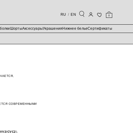
RU
EN
0
болки
Шорты
Аксессуары
Украшения
Нижнее белье
Сертификаты
ЧАЕТСЯ,
АЕТСЯ СОВРЕМЕННЫМИ
VV2/CVC2
).