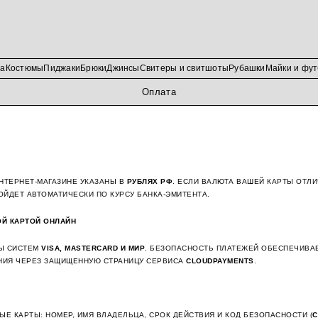
да
Костюмы
Пиджаки
Брюки
Джинсы
Свитеры и свитшоты
Рубашки
Майки и фут
Оплата
НТЕРНЕТ-МАГАЗИНЕ УКАЗАНЫ В
РУБЛЯХ РФ
. ЕСЛИ ВАЛЮТА ВАШЕЙ КАРТЫ ОТЛИ
ЙДЕТ АВТОМАТИЧЕСКИ ПО КУРСУ БАНКА-ЭМИТЕНТА.
ОЙ КАРТОЙ ОНЛАЙН
Ы СИСТЕМ
VISA, MASTERCARD И МИР
. БЕЗОПАСНОСТЬ ПЛАТЕЖЕЙ ОБЕСПЕЧИВ
ИЯ ЧЕРЕЗ ЗАЩИЩЕННУЮ СТРАНИЦУ СЕРВИСА
CLOUDPAYMENTS
.
ЫЕ КАРТЫ: НОМЕР, ИМЯ ВЛАДЕЛЬЦА, СРОК ДЕЙСТВИЯ И КОД БЕЗОПАСНОСТИ (
C