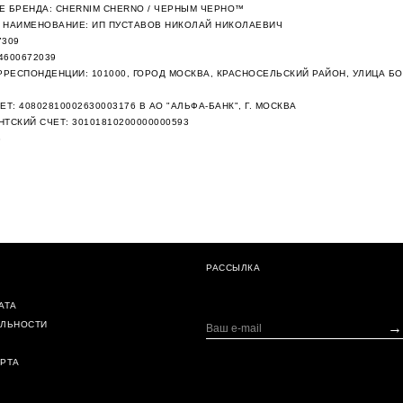
 БРЕНДА: CHERNIM CHERNO / ЧЕРНЫМ ЧЕРНО™
НАИМЕНОВАНИЕ: ИП ПУСТАВОВ НИКОЛАЙ НИКОЛАЕВИЧ
7309
4600672039
РРЕСПОНДЕНЦИИ: 101000, ГОРОД МОСКВА, КРАСНОСЕЛЬСКИЙ РАЙОН, УЛИЦА Б
ЕТ:
40802810002630003176
В АО "АЛЬФА-БАНК", Г. МОСКВА
ТСКИЙ СЧЕТ: 30101810200000000593
3
РАССЫЛКА
АТА
ЯЛЬНОСТИ
→
РТА