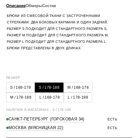
Описание
Обмеры
Состав
БРЮКИ ИЗ СМЕСОВОЙ ТКАНИ С ЗАСТРОЧЕННЫМИ
СТРЕЛКАМИ. ДВА БОКОВЫХ КАРМАНА И ОДИН ЗАДНИЙ.
РАЗМЕР S ПОДХОДИТ ДЛЯ СТАНДАРТНОГО РАЗМЕРА S,
РАЗМЕР М ПОДХОДИТ ДЛЯ СТАНДАРТНОГО РАЗМЕРА М,
РАЗМЕР L ПОДХОДИТ ДЛЯ СТАНДАРТНОГО РАЗМЕРА L.
БРЮКИ ПРЕДСТАВЛЕНЫ В ДВУХ ДЛИНАХ.
70% ПОЛИЭСТЕР, 30% ВИСКОЗА
РАЗМЕРЫ
S
M
L
ДЛИНА ПОЯСА
79 СМ
85 СМ
91 СМ
УХОД:
СТИРКА ЗАПРЕЩЕНА, ТОЛЬКО ХИМЧИСТКА
ДЛИНА БРЮК
110 СМ
111 СМ
112 СМ
РАЗМЕР
S / 168-178
S / 178-188
M / 168-178
M / 178-188
L / 168-178
L / 178-188
НАЛИЧИЕ В МАГАЗИНАХ · S / 178-188
САНКТ-ПЕТЕРБУРГ (ГОРОХОВАЯ 34)
ЕСТЬ
МОСКВА (МЯСНИЦКАЯ 22)
ЕСТЬ