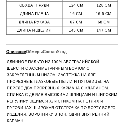
ОБХВАТ ГРУДИ
124 СМ
128 СМ
ДЛИНА ПЛЕЧА
16 СМ
16,5 СМ
ДЛИНА РУКАВА
67 СМ
68 СМ
ДЛИНА ИЗДЕЛИЯ
145 СМ
147 СМ
Описание
Обмеры
Состав
Уход
ДЛИННОЕ ПАЛЬТО ИЗ 100% АВСТРАЛИЙСКОЙ
ШЕРСТИ С АССИМЕТРИЧНЫМ БОРТОМ С
ЗАКРУГЛЕННЫМ НИЗОМ. ЗАСТЁЖКА НА ДВЕ
ПРОРЕЗНЫЕ ГЛАЗКОВЫЕ ПЕТЛИ И ПУГОВИЦЫ. НА
ПЕРЕДЕ ДВА ПРОРЕЗНЫХ КАРМАНА С КЛАПАНОМ.
СПИНКА С ДВУМЯ ВЫСОКИМИ ШЛИЦАМИ И ШИРОКИМ
РЕГУЛИРУЮЩИМСЯ ХЛЯСТИКОМ НА ПЕТЛЯХ И
ПУГОВИЦАХ. ШИРОКАЯ ОТСТРОЧКА ПО БОРТУ ВСЕГО
ИЗДЕЛИЯ, ВОРОТНИКУ В ТОН. ОДИН ВНУТРЕННИЙ
КАРМАН.
ВЕРХ - 100% ШЕРСТЬ,
СТИРКА ЗАПРЕЩЕНА, НЕОБХОДИМА ХИМЧИСТКА
ПОДКЛАД - 52% ПОЛИЭСТЕР, 48%
РАЗМЕРЫ
S
M
ВИСКОЗА
ОБХВАТ ГРУДИ
124 СМ
128 СМ