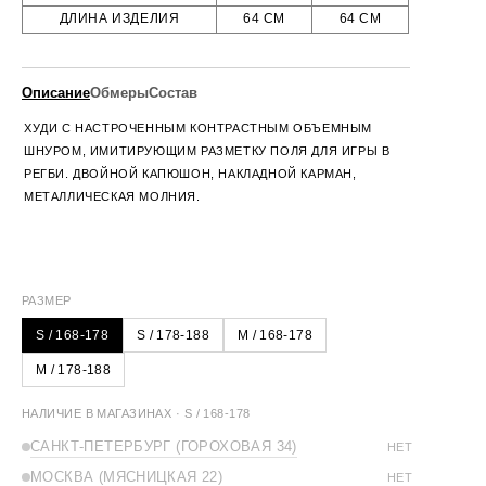
ДЛИНА ИЗДЕЛИЯ
64 СМ
64 СМ
Описание
Обмеры
Состав
ХУДИ С
НАСТРОЧЕННЫМ КОНТРАСТНЫМ ОБЪЕМНЫМ
ШНУРОМ, ИМИТИРУЮЩИМ РАЗМЕТКУ ПОЛЯ ДЛЯ ИГРЫ В
РЕГБИ
. ДВОЙНОЙ КАПЮШОН, НАКЛАДНОЙ КАРМАН,
МЕТАЛЛИЧЕСКАЯ МОЛНИЯ.
100% ХЛОПОК
РАЗМЕРЫ
S
M
ОБХВАТ ГРУДИ
128 СМ
132 СМ
ДЛИНА ПЛЕЧА
23 СМ
23 СМ
РАЗМЕР
ДЛИНА РУКАВА
59 СМ
59 СМ
S / 168-178
S / 178-188
M / 168-178
ДЛИНА ИЗДЕЛИЯ
60 СМ
60 СМ
M / 178-188
НАЛИЧИЕ В МАГАЗИНАХ · S / 168-178
САНКТ-ПЕТЕРБУРГ (ГОРОХОВАЯ 34)
НЕТ
МОСКВА (МЯСНИЦКАЯ 22)
НЕТ