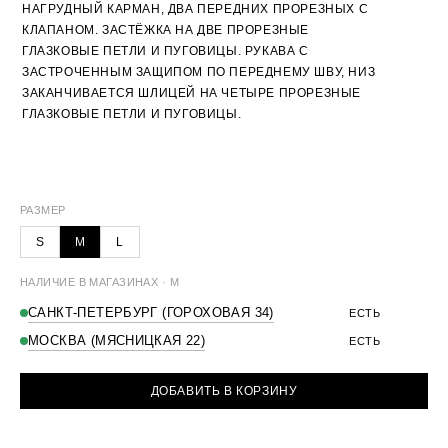
НАГРУДНЫЙ КАРМАН, ДВА ПЕРЕДНИХ ПРОРЕЗНЫХ С
КЛАПАНОМ. ЗАСТЁЖКА НА ДВЕ ПРОРЕЗНЫЕ
ГЛАЗКОВЫЕ ПЕТЛИ И ПУГОВИЦЫ. РУКАВА С
ЗАСТРОЧЕННЫМ ЗАЩИПОМ ПО ПЕРЕДНЕМУ ШВУ, НИЗ
ЗАКАНЧИВАЕТСЯ ШЛИЦЕЙ НА ЧЕТЫРЕ ПРОРЕЗНЫЕ
ГЛАЗКОВЫЕ ПЕТЛИ И ПУГОВИЦЫ.
ВЕРХ 70% ПОЛИЭСТЕР, 30% ВИСКОЗА
СТИРКА ЗАПРЕЩЕНА, НЕОБХОДИМА ХИМЧИСТКА
РАЗМЕРЫ
S
M
L
ПОДКЛАД 55% ПОЛИЭСТЕР, 45% ВИСКОЗА
ОБХВАТ
100 СМ
104 СМ
108 СМ
ГРУДИ
РАЗМЕР
ДЛИНА ПЛЕЧА
16 СМ
17 СМ
18 СМ
ДЛИНА
S
M
L
70 СМ
71 СМ
72 СМ
РУКАВА
НАЛИЧИЕ В МАГАЗИНАХ · M
ДЛИНА
71 СМ
72 СМ
73 СМ
ИЗДЕЛИЯ
САНКТ-ПЕТЕРБУРГ (ГОРОХОВАЯ 34)
ЕСТЬ
МОСКВА (МЯСНИЦКАЯ 22)
ЕСТЬ
ДОБАВИТЬ В КОРЗИНУ