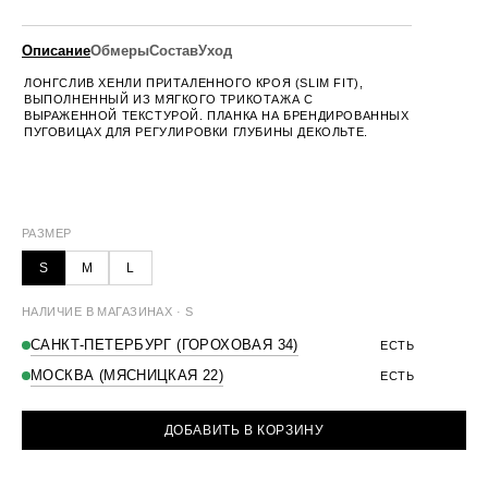
Описание
Обмеры
Состав
Уход
ЛОНГСЛИВ ХЕНЛИ ПРИТАЛЕННОГО КРОЯ (SLIM FIT),
ВЫПОЛНЕННЫЙ ИЗ МЯГКОГО ТРИКОТАЖА С
ВЫРАЖЕННОЙ ТЕКСТУРОЙ. ПЛАНКА НА БРЕНДИРОВАННЫХ
ПУГОВИЦАХ ДЛЯ РЕГУЛИРОВКИ ГЛУБИНЫ ДЕКОЛЬТЕ.
100% ШЕРСТЬ
РЕКОМЕНДУЕТСЯ РУЧНАЯ СТИРКА
РАЗМЕРЫ
S
M
L
ОБХВАТ ГРУДИ
66 СМ
70 СМ
74 СМ
ДЛИНА ПЛЕЧА
9 СМ
10 СМ
11 СМ
РАЗМЕР
ДЛИНА РУКАВА
68 СМ
69 СМ
69 СМ
S
M
L
ДЛИНА ИЗДЕЛИЯ
65 СМ
65 СМ
65 СМ
НАЛИЧИЕ В МАГАЗИНАХ · S
САНКТ-ПЕТЕРБУРГ (ГОРОХОВАЯ 34)
ЕСТЬ
МОСКВА (МЯСНИЦКАЯ 22)
ЕСТЬ
ДОБАВИТЬ В КОРЗИНУ