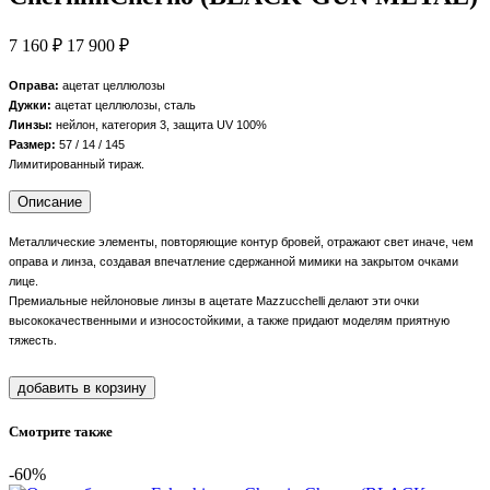
7 160 ₽
17 900 ₽
Оправа:
ацетат целлюлозы
Дужки:
ацетат целлюлозы, сталь
Линзы:
нейлон, категория 3, защита UV 100%
Размер:
57 / 14 / 145
Лимитированный тираж.
Описание
Металлические элементы, повторяющие контур бровей, отражают свет иначе, чем
оправа и линза, создавая впечатление сдержанной мимики на закрытом очками
лице.
Премиальные нейлоновые линзы в ацетате Mazzucchelli делают эти очки
высококачественными и износостойкими, а также придают моделям приятную
тяжесть.
добавить в корзину
Смотрите также
-60%