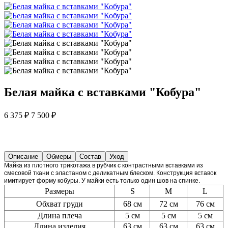
Белая майка с вставками "Кобура"
6 375 ₽
7 500 ₽
Описание
Обмеры
Состав
Уход
Майка из плотного трикотажа в рубчик с контрастными вставками из
смесовой ткани с эластаном с деликатным блеском. Конструкция вставок
имитирует форму кобуры. У майки есть только один шов на спинке.
Размеры
S
M
L
Обхват груди
68 см
72 см
76 см
Длина плеча
5 см
5 см
5 см
Длина изделия
63 см
63 см
63 см