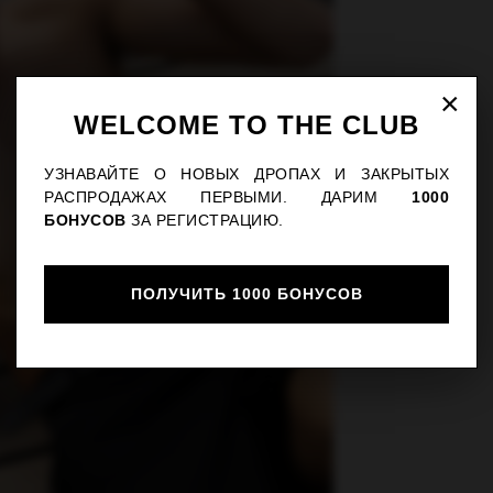
×
WELCOME TO THE CLUB
УЗНАВАЙТЕ О НОВЫХ ДРОПАХ И ЗАКРЫТЫХ
РАСПРОДАЖАХ ПЕРВЫМИ. ДАРИМ
1000
БОНУСОВ
ЗА РЕГИСТРАЦИЮ.
ПОЛУЧИТЬ 1000 БОНУСОВ