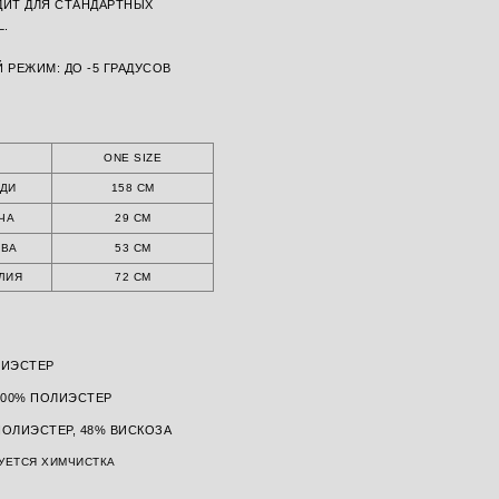
ДИТ ДЛЯ СТАНДАРТНЫХ
L.
 РЕЖИМ: ДО -5 ГРАДУСОВ
Ы
ONE SIZE
УДИ
158 СМ
ЧА
29 СМ
АВА
53 СМ
ЛИЯ
72 СМ
ЛИЭСТЕР
100% ПОЛИЭСТЕР
ПОЛИЭСТЕР, 48% ВИСКОЗА
УЕТСЯ ХИМЧИСТКА