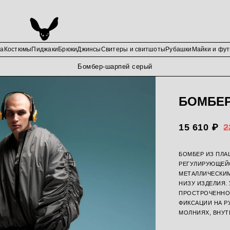
да
Костюмы
Пиджаки
Брюки
Джинсы
Свитеры и свитшоты
Рубашки
Майки и фут
Бомбер-шарпей серый
БОМБЕ
15 610 ₽
2
БОМБЕР ИЗ ПЛА
РЕГУЛИРУЮЩЕЙ
МЕТАЛЛИЧЕСКИМ
НИЗУ ИЗДЕЛИЯ.
ПРОСТРОЧЕННО
ФИКСАЦИИ НА Р
МОЛНИЯХ, ВНУТ