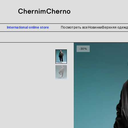
International online store
Посмотреть все
Новинки
Верхняя одеж
-30%