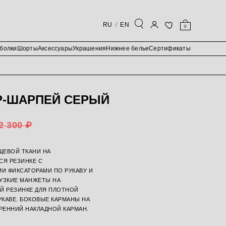
RU
EN
0
болки
Шорты
Аксессуары
Украшения
Нижнее белье
Сертификаты
Р-ШАРПЕЙ СЕРЫЙ
2 300 ₽
ЩЕВОЙ ТКАНИ НА
СЯ РЕЗИНКЕ С
И ФИКСАТОРАМИ ПО РУКАВУ И
 УЗКИЕ МАНЖЕТЫ НА
Й РЕЗИНКЕ ДЛЯ ПЛОТНОЙ
УКАВЕ. БОКОВЫЕ КАРМАНЫ НА
РЕННИЙ НАКЛАДНОЙ КАРМАН.