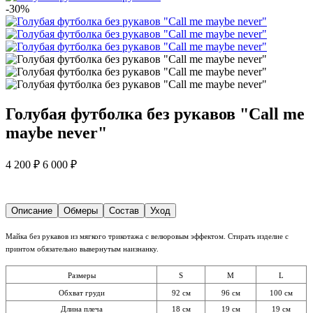
-30%
Голубая футболка без рукавов "Call me
maybe never"
4 200 ₽
6 000 ₽
Описание
Обмеры
Состав
Уход
Майка без рукавов из мягкого трикотажа с велюровым эффектом. Стирать изделие с
принтом обязательно вывернутым наизнанку.
Размеры
S
M
L
Обхват груди
92 см
96 см
100 см
Длина плеча
18 см
19 см
19 см