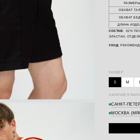
РАЗМЕР
ОБХВАТ ТА
ОБХВАТ БЕ
ДЛИНА ИЗДЕ
СОСТАВ:
62% ПОЛ
ЭЛАСТАН, ОТДЕЛ
УХОД:
РЕКОМЕНД
РАЗМЕР
S
M
НАЛИЧИЕ В МАГА
САНКТ-ПЕТЕР
МОСКВА (МЯ