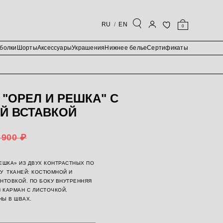
RU
EN
0
болки
Шорты
Аксессуары
Украшения
Нижнее белье
Сертификаты
"ОРЕЛ И РЕШКА" С
Й ВСТАВКОЙ
 900 ₽
ЕШКА» ИЗ ДВУХ КОНТРАСТНЫХ ПО
У
ТКАНЕЙ: КОСТЮМНОЙ И
НТОВКОЙ. ПО БОКУ ВНУТРЕННЯЯ
Й КАРМАН С ЛИСТОЧКОЙ.
НЫ В ШВАХ.