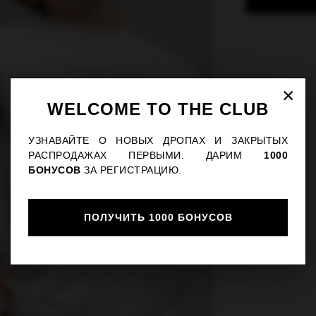
WELCOME TO THE CLUB
УЗНАВАЙТЕ О НОВЫХ ДРОПАХ И ЗАКРЫТЫХ